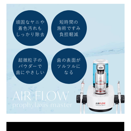
頑固なヤニや
短時間の
着色汚れも
施術ですみ
しっかり除去
負担軽減
超微粒子の
歯の表面が
パウダーで
ツルツルに
歯にやさしい
なる
AIR FLOW
prophylaxis master