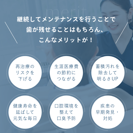
merit
継続してメンテナンスを行うことで
歯が残せることはもちろん、
こんなメリットが！
再治療の
生涯医療費
蓄積汚れを
リスクを
の節約に
除去して
下げる
つながる
明るさUP
健康寿命を
口腔環境を
疾患の
延ばして
整えて
早期発見・
元気な毎日
口臭予防
対処