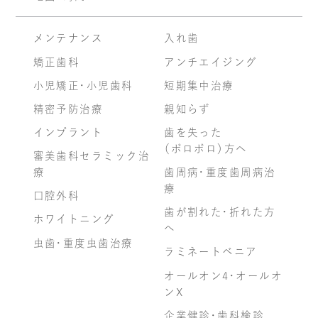
メンテナンス
入れ歯
矯正歯科
アンチエイジング
小児矯正・小児歯科
短期集中治療
精密予防治療
親知らず
インプラント
歯を失った
（ボロボロ）方へ
審美歯科セラミック治
療
歯周病・重度歯周病治
療
口腔外科
歯が割れた・折れた方
ホワイトニング
へ
虫歯・重度虫歯治療
ラミネートベニア
オールオン4・オールオ
ンX
企業健診・歯科検診