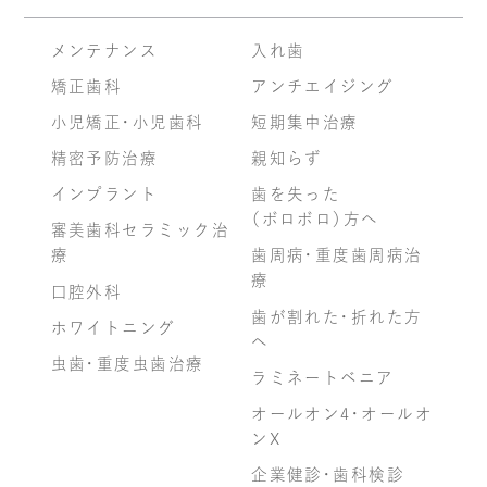
メンテナンス
入れ歯
矯正歯科
アンチエイジング
小児矯正・小児歯科
短期集中治療
精密予防治療
親知らず
インプラント
歯を失った
（ボロボロ）方へ
審美歯科セラミック治
療
歯周病・重度歯周病治
療
口腔外科
歯が割れた・折れた方
ホワイトニング
へ
虫歯・重度虫歯治療
ラミネートベニア
オールオン4・オールオ
ンX
企業健診・歯科検診