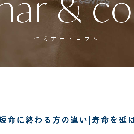
nar & c
セミナー・コラム
短命に終わる方の違い|寿命を延